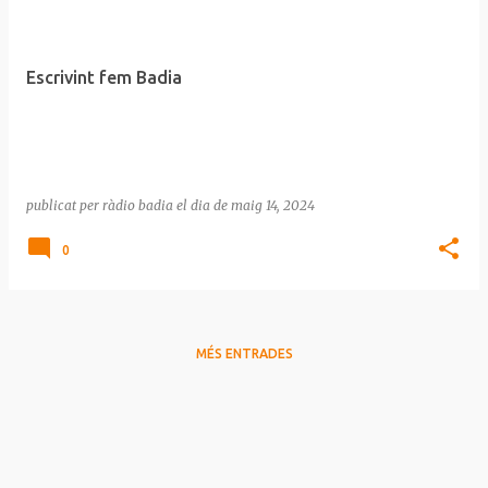
n
t
r
Escrivint fem Badia
a
d
e
s
publicat per
ràdio badia
el dia
de maig 14, 2024
0
MÉS ENTRADES