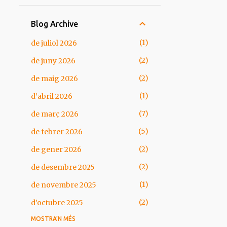
Blog Archive
1
de juliol 2026
2
de juny 2026
2
de maig 2026
1
d’abril 2026
7
de març 2026
5
de febrer 2026
2
de gener 2026
2
de desembre 2025
1
de novembre 2025
2
d’octubre 2025
MOSTRA'N MÉS
1
de setembre 2025