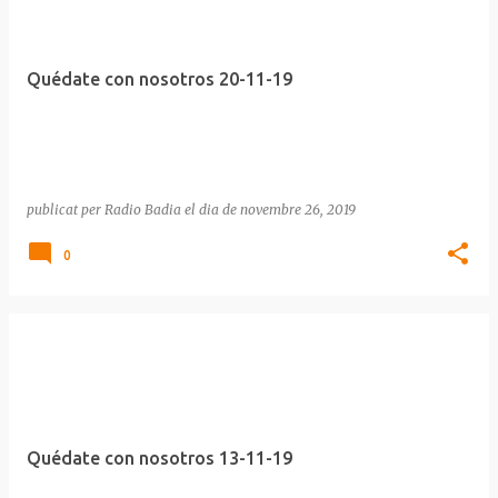
n
t
r
Quédate con nosotros 20-11-19
a
d
e
s
publicat per
Radio Badia
el dia
de novembre 26, 2019
0
Quédate con nosotros 13-11-19