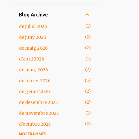
Blog Archive
1
de juliol 2026
2
de juny 2026
2
de maig 2026
1
d’abril 2026
7
de març 2026
5
de febrer 2026
2
de gener 2026
2
de desembre 2025
1
de novembre 2025
2
d’octubre 2025
MOSTRA'N MÉS
1
de setembre 2025