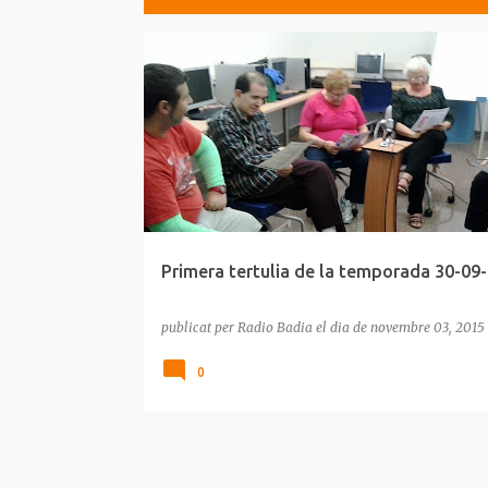
E
n
t
r
a
d
e
Primera tertulia de la temporada 30-09-
s
publicat per
Radio Badia
el dia
de novembre 03, 2015
0