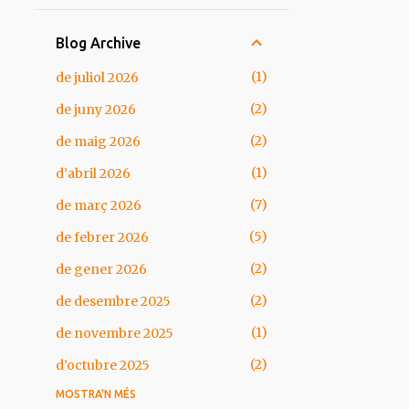
Blog Archive
1
de juliol 2026
2
de juny 2026
2
de maig 2026
1
d’abril 2026
7
de març 2026
5
de febrer 2026
2
de gener 2026
2
de desembre 2025
1
de novembre 2025
2
d’octubre 2025
MOSTRA'N MÉS
1
de setembre 2025