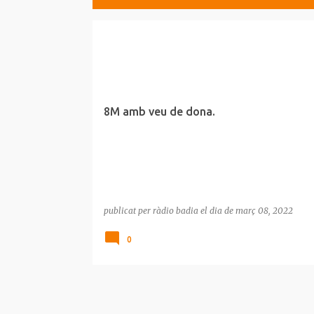
E
8M
DONA
MUJER
SLC
n
t
r
8M amb veu de dona.
a
d
e
s
publicat per
ràdio badia
el dia
de març 08, 2022
0