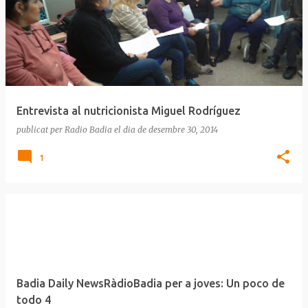
n
t
r
a
d
e
Entrevista al nutricionista Miguel Rodríguez
s
publicat per
Radio Badia
el dia
de desembre 30, 2014
1
Badia Daily NewsRàdioBadia per a joves: Un poco de
todo 4