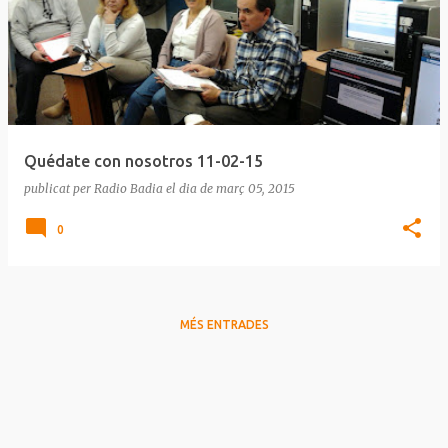
n
t
r
a
d
e
Quédate con nosotros 11-02-15
s
publicat per
Radio Badia
el dia
de març 05, 2015
0
MÉS ENTRADES