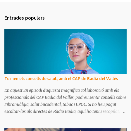
o
m
Entrades populars
e
n
t
a
r
i
s
Tornen els consells de salut, amb el CAP de Badia del Vallès
En aquest 2n episodi d'aquesta magnífica col·laboració amb els
professionals del CAP Badia del Vallès, podreu sentir consells sobre
Fibromiàlgia, salut bucodental, tabac i EPOC. Si no heu pogut
escoltar-los als directes de Ràdio Badia, aquí ho teniu recopilat.
Són missatges clars i senzills d'entendre, on podrem aprendre coses
per gaudir de bona salut.