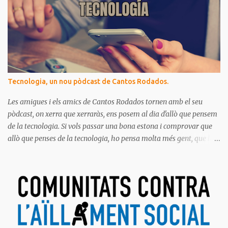
Tecnologia, un nou pòdcast de Cantos Rodados.
Les amigues i els amics de Cantos Rodados tornen amb el seu
pòdcast, on xerra que xerraràs, ens posem al dia d'allò que pensem
de la tecnologia. Si vols passar una bona estona i comprovar que
allò que penses de la tecnologia, ho pensa molta més gent, que la
majoria de les persones estem meravellades, espantades, curioses,
dubtoses, divertides... amb tot aquest molt digital que ens envolta.
Ja saps el que diem, no t'ho pots perdre!