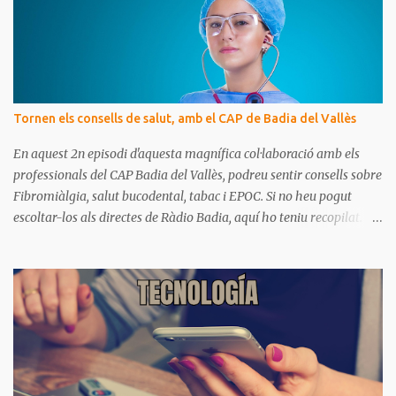
a
r
i
s
Tornen els consells de salut, amb el CAP de Badia del Vallès
En aquest 2n episodi d'aquesta magnífica col·laboració amb els
professionals del CAP Badia del Vallès, podreu sentir consells sobre
Fibromiàlgia, salut bucodental, tabac i EPOC. Si no heu pogut
escoltar-los als directes de Ràdio Badia, aquí ho teniu recopilat.
Són missatges clars i senzills d'entendre, on podrem aprendre coses
per gaudir de bona salut.