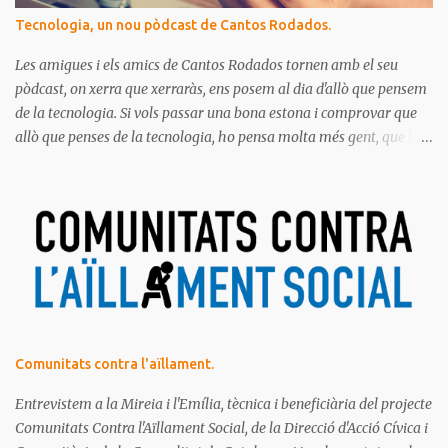
Tecnologia, un nou pòdcast de Cantos Rodados.
Les amigues i els amics de Cantos Rodados tornen amb el seu
pòdcast, on xerra que xerraràs, ens posem al dia d'allò que pensem
de la tecnologia. Si vols passar una bona estona i comprovar que
allò que penses de la tecnologia, ho pensa molta més gent, que la
majoria de les persones estem meravellades, espantades, curioses,
dubtoses, divertides... amb tot aquest molt digital que ens envolta.
Ja saps el que diem, no t'ho pots perdre!
Comunitats contra l'aïllament.
Entrevistem a la Mireia i l'Emília, tècnica i beneficiària del projecte
Comunitats Contra l'Aïllament Social, de la Direcció d'Acció Cívica i