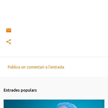
Publica un comentari a l'entrada
C
o
m
Entrades populars
e
n
t