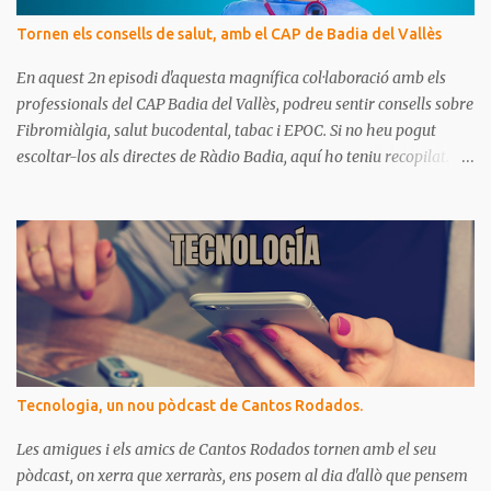
s
Tornen els consells de salut, amb el CAP de Badia del Vallès
En aquest 2n episodi d'aquesta magnífica col·laboració amb els
professionals del CAP Badia del Vallès, podreu sentir consells sobre
Fibromiàlgia, salut bucodental, tabac i EPOC. Si no heu pogut
escoltar-los als directes de Ràdio Badia, aquí ho teniu recopilat.
Són missatges clars i senzills d'entendre, on podrem aprendre coses
per gaudir de bona salut.
Tecnologia, un nou pòdcast de Cantos Rodados.
Les amigues i els amics de Cantos Rodados tornen amb el seu
pòdcast, on xerra que xerraràs, ens posem al dia d'allò que pensem