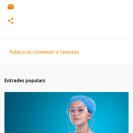
Publica un comentari a l'entrada
C
o
m
Entrades populars
e
n
t
a
r
i