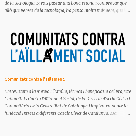
de la tecnologia. Si vols passar una bona estona i comprovar que
allò que penses de la tecnologia, ho pensa molta més gent, que la
majoria de les persones estem meravellades, espantades, curioses,
dubtoses, divertides... amb tot aquest molt digital que ens envolta.
Ja saps el que diem, no t'ho pots perdre!
Comunitats contra l'aïllament.
Entrevistem a la Mireia i l'Emília, tècnica i beneficiària del projecte
Comunitats Contra l'Aïllament Social, de la Direcció d'Acció Cívica i
Comunitària de la Generalitat de Catalunya i implementat per la
fundació Intress a diferents Casals Cívics de Catalunya. Ara
mateix, estan fent una crida de voluntariat per a aquest projecte.
T'hi apuntes?