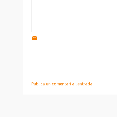
Publica un comentari a l'entrada
C
o
m
e