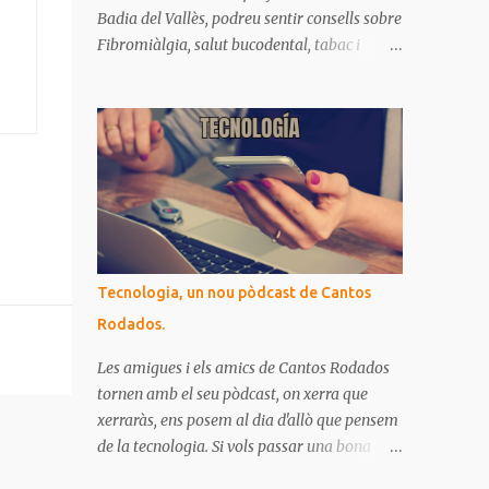
Badia del Vallès, podreu sentir consells sobre
Fibromiàlgia, salut bucodental, tabac i
EPOC. Si no heu pogut escoltar-los als
directes de Ràdio Badia, aquí ho teniu
recopilat. Són missatges clars i senzills
d'entendre, on podrem aprendre coses per
gaudir de bona salut.
Tecnologia, un nou pòdcast de Cantos
Rodados.
Les amigues i els amics de Cantos Rodados
tornen amb el seu pòdcast, on xerra que
xerraràs, ens posem al dia d'allò que pensem
de la tecnologia. Si vols passar una bona
estona i comprovar que allò que penses de la