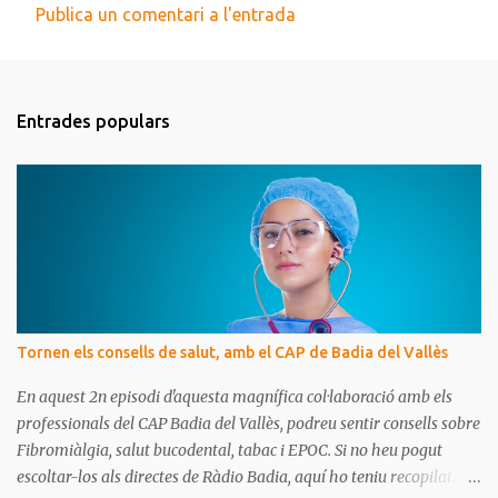
Publica un comentari a l'entrada
C
o
m
Entrades populars
e
n
t
a
r
i
s
Tornen els consells de salut, amb el CAP de Badia del Vallès
En aquest 2n episodi d'aquesta magnífica col·laboració amb els
professionals del CAP Badia del Vallès, podreu sentir consells sobre
Fibromiàlgia, salut bucodental, tabac i EPOC. Si no heu pogut
escoltar-los als directes de Ràdio Badia, aquí ho teniu recopilat.