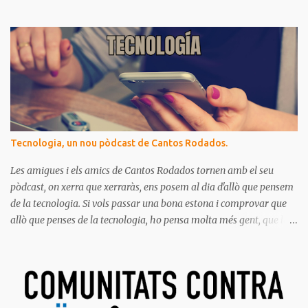
Són missatges clars i senzills d'entendre, on podrem aprendre coses
per gaudir de bona salut.
Tecnologia, un nou pòdcast de Cantos Rodados.
Les amigues i els amics de Cantos Rodados tornen amb el seu
pòdcast, on xerra que xerraràs, ens posem al dia d'allò que pensem
de la tecnologia. Si vols passar una bona estona i comprovar que
allò que penses de la tecnologia, ho pensa molta més gent, que la
majoria de les persones estem meravellades, espantades, curioses,
dubtoses, divertides... amb tot aquest molt digital que ens envolta.
Ja saps el que diem, no t'ho pots perdre!