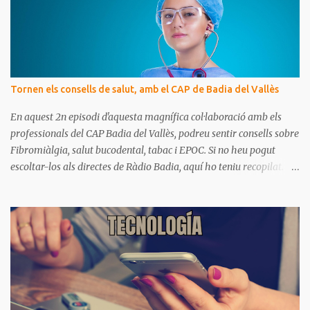
a
r
i
s
Tornen els consells de salut, amb el CAP de Badia del Vallès
En aquest 2n episodi d'aquesta magnífica col·laboració amb els
professionals del CAP Badia del Vallès, podreu sentir consells sobre
Fibromiàlgia, salut bucodental, tabac i EPOC. Si no heu pogut
escoltar-los als directes de Ràdio Badia, aquí ho teniu recopilat.
Són missatges clars i senzills d'entendre, on podrem aprendre coses
per gaudir de bona salut.