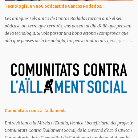
Tecnologia, un nou pòdcast de Cantos Rodados.
Les amigues i els amics de Cantos Rodados tornen amb el seu
pòdcast, on xerra que xerraràs, ens posem al dia d'allò que pensem
de la tecnologia. Si vols passar una bona estona i comprovar que
allò que penses de la tecnologia, ho pensa molta més gent, que la
majoria de les persones estem meravellades, espantades, curioses,
dubtoses, divertides... amb tot aquest molt digital que ens envolta.
Ja saps el que diem, no t'ho pots perdre!
Comunitats contra l'aïllament.
Entrevistem a la Mireia i l'Emília, tècnica i beneficiària del projecte
Comunitats Contra l'Aïllament Social, de la Direcció d'Acció Cívica i
Comunitària de la Generalitat de Catalunya i implementat per la