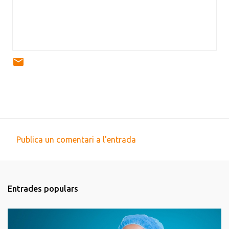
Publica un comentari a l'entrada
C
o
m
Entrades populars
e
n
t