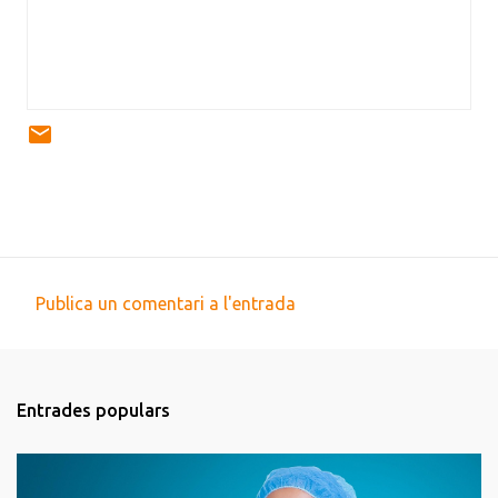
Publica un comentari a l'entrada
C
o
m
Entrades populars
e
n
t