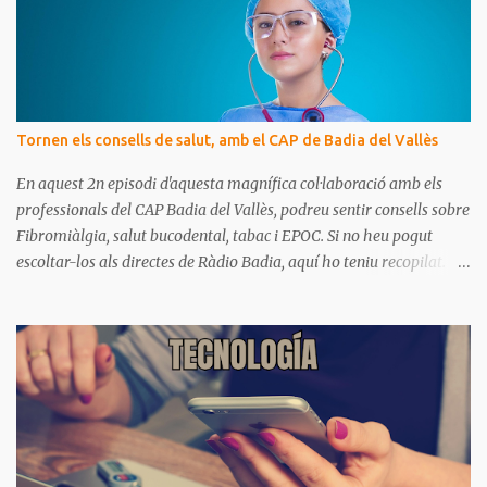
a
r
i
s
Tornen els consells de salut, amb el CAP de Badia del Vallès
En aquest 2n episodi d'aquesta magnífica col·laboració amb els
professionals del CAP Badia del Vallès, podreu sentir consells sobre
Fibromiàlgia, salut bucodental, tabac i EPOC. Si no heu pogut
escoltar-los als directes de Ràdio Badia, aquí ho teniu recopilat.
Són missatges clars i senzills d'entendre, on podrem aprendre coses
per gaudir de bona salut.