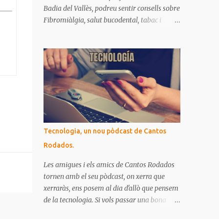
Badia del Vallès, podreu sentir consells sobre
Fibromiàlgia, salut bucodental, tabac i
EPOC. Si no heu pogut escoltar-los als
directes de Ràdio Badia, aquí ho teniu
recopilat. Són missatges clars i senzills
d'entendre, on podrem aprendre coses per
gaudir de bona salut.
Tecnologia, un nou pòdcast de Cantos
Rodados.
Les amigues i els amics de Cantos Rodados
tornen amb el seu pòdcast, on xerra que
xerraràs, ens posem al dia d'allò que pensem
de la tecnologia. Si vols passar una bona
estona i comprovar que allò que penses de la