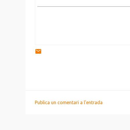
Publica un comentari a l'entrada
C
o
m