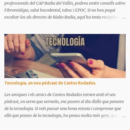
professionals del CAP Badia del Vallès, podreu sentir consells sobre
Fibromiàlgia, salut bucodental, tabac i EPOC. Si no heu pogut
escoltar-los als directes de Ràdio Badia, aquí ho teniu recopilat.
Són missatges clars i senzills d'entendre, on podrem aprendre coses
per gaudir de bona salut.
Tecnologia, un nou pòdcast de Cantos Rodados.
Les amigues i els amics de Cantos Rodados tornen amb el seu
pòdcast, on xerra que xerraràs, ens posem al dia d'allò que pensem
de la tecnologia. Si vols passar una bona estona i comprovar que
allò que penses de la tecnologia, ho pensa molta més gent, que la
majoria de les persones estem meravellades, espantades, curioses,
dubtoses, divertides... amb tot aquest molt digital que ens envolta.