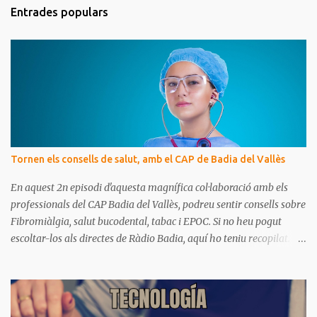
m
Entrades populars
e
n
t
a
r
i
s
Tornen els consells de salut, amb el CAP de Badia del Vallès
En aquest 2n episodi d'aquesta magnífica col·laboració amb els
professionals del CAP Badia del Vallès, podreu sentir consells sobre
Fibromiàlgia, salut bucodental, tabac i EPOC. Si no heu pogut
escoltar-los als directes de Ràdio Badia, aquí ho teniu recopilat.
Són missatges clars i senzills d'entendre, on podrem aprendre coses
per gaudir de bona salut.