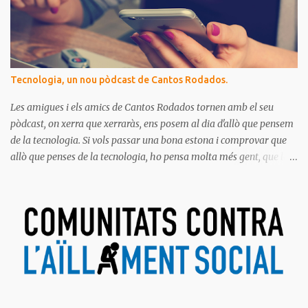
Tecnologia, un nou pòdcast de Cantos Rodados.
Les amigues i els amics de Cantos Rodados tornen amb el seu
pòdcast, on xerra que xerraràs, ens posem al dia d'allò que pensem
de la tecnologia. Si vols passar una bona estona i comprovar que
allò que penses de la tecnologia, ho pensa molta més gent, que la
majoria de les persones estem meravellades, espantades, curioses,
dubtoses, divertides... amb tot aquest molt digital que ens envolta.
Ja saps el que diem, no t'ho pots perdre!