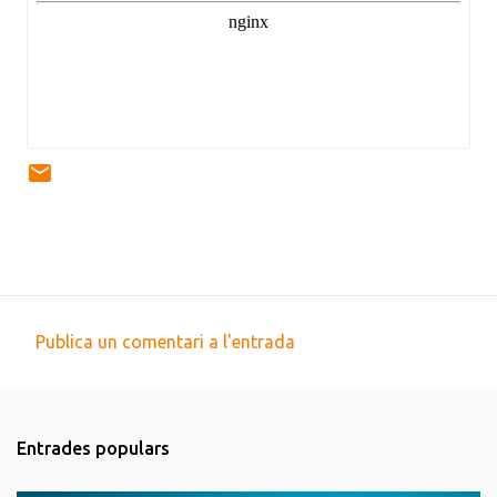
Publica un comentari a l'entrada
C
o
m
Entrades populars
e
n