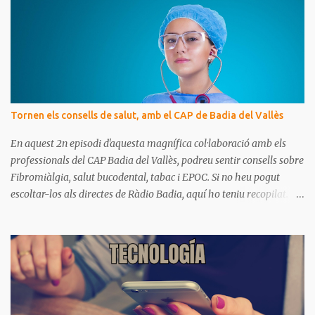
t
a
r
i
s
Tornen els consells de salut, amb el CAP de Badia del Vallès
En aquest 2n episodi d'aquesta magnífica col·laboració amb els
professionals del CAP Badia del Vallès, podreu sentir consells sobre
Fibromiàlgia, salut bucodental, tabac i EPOC. Si no heu pogut
escoltar-los als directes de Ràdio Badia, aquí ho teniu recopilat.
Són missatges clars i senzills d'entendre, on podrem aprendre coses
per gaudir de bona salut.