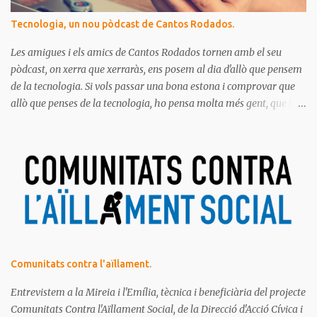
Tecnologia, un nou pòdcast de Cantos Rodados.
Les amigues i els amics de Cantos Rodados tornen amb el seu
pòdcast, on xerra que xerraràs, ens posem al dia d'allò que pensem
de la tecnologia. Si vols passar una bona estona i comprovar que
allò que penses de la tecnologia, ho pensa molta més gent, que la
majoria de les persones estem meravellades, espantades, curioses,
dubtoses, divertides... amb tot aquest molt digital que ens envolta.
Ja saps el que diem, no t'ho pots perdre!
Comunitats contra l'aïllament.
Entrevistem a la Mireia i l'Emília, tècnica i beneficiària del projecte
Comunitats Contra l'Aïllament Social, de la Direcció d'Acció Cívica i