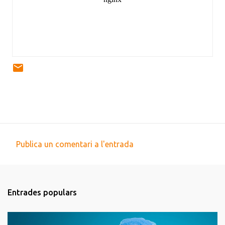
Publica un comentari a l'entrada
C
o
m
Entrades populars
e
n