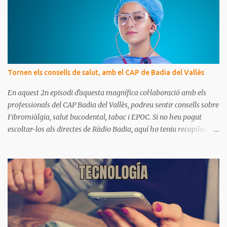
t
a
r
i
s
Tornen els consells de salut, amb el CAP de Badia del Vallès
En aquest 2n episodi d'aquesta magnífica col·laboració amb els
professionals del CAP Badia del Vallès, podreu sentir consells sobre
Fibromiàlgia, salut bucodental, tabac i EPOC. Si no heu pogut
escoltar-los als directes de Ràdio Badia, aquí ho teniu recopilat.
Són missatges clars i senzills d'entendre, on podrem aprendre coses
per gaudir de bona salut.