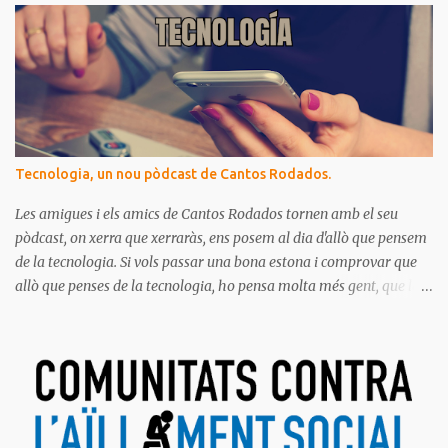
Tecnologia, un nou pòdcast de Cantos Rodados.
Les amigues i els amics de Cantos Rodados tornen amb el seu
pòdcast, on xerra que xerraràs, ens posem al dia d'allò que pensem
de la tecnologia. Si vols passar una bona estona i comprovar que
allò que penses de la tecnologia, ho pensa molta més gent, que la
majoria de les persones estem meravellades, espantades, curioses,
dubtoses, divertides... amb tot aquest molt digital que ens envolta.
Ja saps el que diem, no t'ho pots perdre!