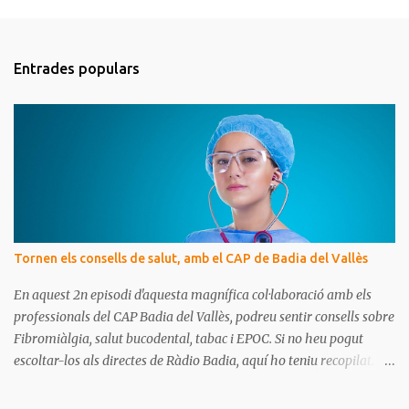
C
o
m
Entrades populars
e
n
t
a
r
i
s
Tornen els consells de salut, amb el CAP de Badia del Vallès
En aquest 2n episodi d'aquesta magnífica col·laboració amb els
professionals del CAP Badia del Vallès, podreu sentir consells sobre
Fibromiàlgia, salut bucodental, tabac i EPOC. Si no heu pogut
escoltar-los als directes de Ràdio Badia, aquí ho teniu recopilat.
Són missatges clars i senzills d'entendre, on podrem aprendre coses
per gaudir de bona salut.