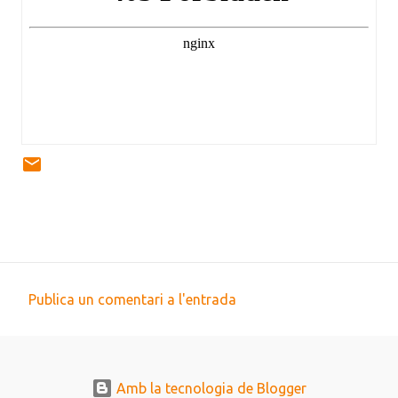
Publica un comentari a l'entrada
C
o
m
Amb la tecnologia de Blogger
e