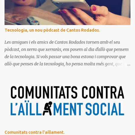
Tecnologia, un nou pòdcast de Cantos Rodados.
Les amigues i els amics de Cantos Rodados tornen amb el seu
pòdcast, on xerra que xerraràs, ens posem al dia d'allò que pensem
de la tecnologia. Si vols passar una bona estona i comprovar que
allò que penses de la tecnologia, ho pensa molta més gent, que la
majoria de les persones estem meravellades, espantades, curioses,
dubtoses, divertides... amb tot aquest molt digital que ens envolta.
Ja saps el que diem, no t'ho pots perdre!
Comunitats contra l'aïllament.