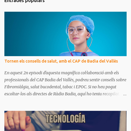
Entrades populars
e
n
t
a
r
i
s
Tornen els consells de salut, amb el CAP de Badia del Vallès
En aquest 2n episodi d'aquesta magnífica col·laboració amb els
professionals del CAP Badia del Vallès, podreu sentir consells sobre
Fibromiàlgia, salut bucodental, tabac i EPOC. Si no heu pogut
escoltar-los als directes de Ràdio Badia, aquí ho teniu recopilat.
Són missatges clars i senzills d'entendre, on podrem aprendre coses
per gaudir de bona salut.