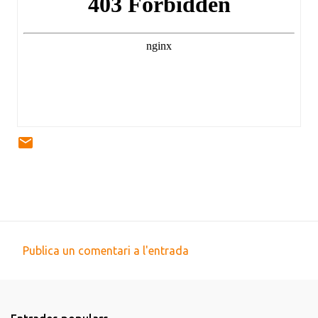
Publica un comentari a l'entrada
C
o
m