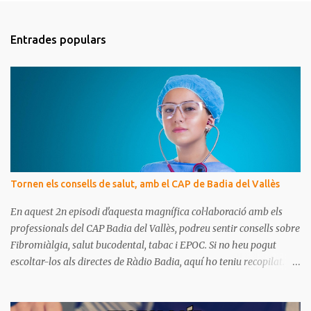
o
m
Entrades populars
e
n
t
a
r
i
s
Tornen els consells de salut, amb el CAP de Badia del Vallès
En aquest 2n episodi d'aquesta magnífica col·laboració amb els
professionals del CAP Badia del Vallès, podreu sentir consells sobre
Fibromiàlgia, salut bucodental, tabac i EPOC. Si no heu pogut
escoltar-los als directes de Ràdio Badia, aquí ho teniu recopilat.
Són missatges clars i senzills d'entendre, on podrem aprendre coses
per gaudir de bona salut.