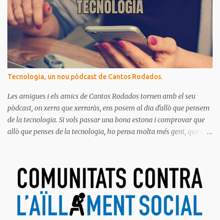
Tecnologia, un nou pòdcast de Cantos Rodados.
Les amigues i els amics de Cantos Rodados tornen amb el seu
pòdcast, on xerra que xerraràs, ens posem al dia d'allò que pensem
de la tecnologia. Si vols passar una bona estona i comprovar que
allò que penses de la tecnologia, ho pensa molta més gent, que la
majoria de les persones estem meravellades, espantades, curioses,
dubtoses, divertides... amb tot aquest molt digital que ens envolta.
Ja saps el que diem, no t'ho pots perdre!