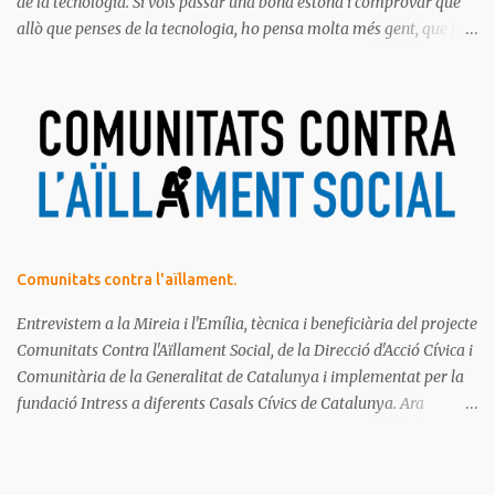
de la tecnologia. Si vols passar una bona estona i comprovar que
allò que penses de la tecnologia, ho pensa molta més gent, que la
majoria de les persones estem meravellades, espantades, curioses,
dubtoses, divertides... amb tot aquest molt digital que ens envolta.
Ja saps el que diem, no t'ho pots perdre!
Comunitats contra l'aïllament.
Entrevistem a la Mireia i l'Emília, tècnica i beneficiària del projecte
Comunitats Contra l'Aïllament Social, de la Direcció d'Acció Cívica i
Comunitària de la Generalitat de Catalunya i implementat per la
fundació Intress a diferents Casals Cívics de Catalunya. Ara
mateix, estan fent una crida de voluntariat per a aquest projecte.
T'hi apuntes?