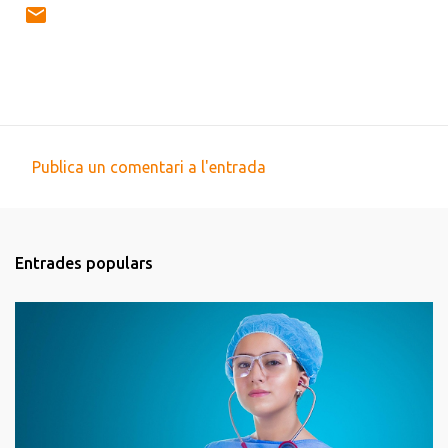
Publica un comentari a l'entrada
C
o
m
Entrades populars
e
n
t
a
r
i
s