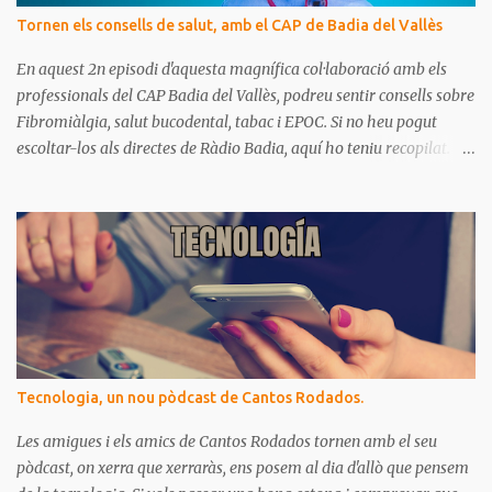
Tornen els consells de salut, amb el CAP de Badia del Vallès
En aquest 2n episodi d'aquesta magnífica col·laboració amb els
professionals del CAP Badia del Vallès, podreu sentir consells sobre
Fibromiàlgia, salut bucodental, tabac i EPOC. Si no heu pogut
escoltar-los als directes de Ràdio Badia, aquí ho teniu recopilat.
Són missatges clars i senzills d'entendre, on podrem aprendre coses
per gaudir de bona salut.
Tecnologia, un nou pòdcast de Cantos Rodados.
Les amigues i els amics de Cantos Rodados tornen amb el seu
pòdcast, on xerra que xerraràs, ens posem al dia d'allò que pensem