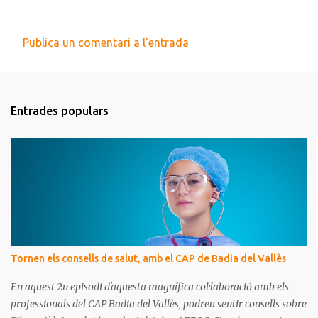
Publica un comentari a l'entrada
C
o
m
Entrades populars
e
n
t
a
r
i
s
Tornen els consells de salut, amb el CAP de Badia del Vallès
En aquest 2n episodi d'aquesta magnífica col·laboració amb els
professionals del CAP Badia del Vallès, podreu sentir consells sobre