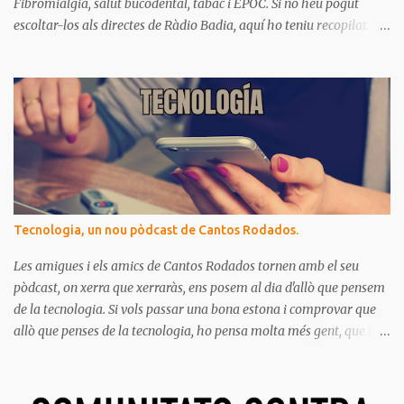
Fibromiàlgia, salut bucodental, tabac i EPOC. Si no heu pogut
escoltar-los als directes de Ràdio Badia, aquí ho teniu recopilat.
Són missatges clars i senzills d'entendre, on podrem aprendre coses
per gaudir de bona salut.
Tecnologia, un nou pòdcast de Cantos Rodados.
Les amigues i els amics de Cantos Rodados tornen amb el seu
pòdcast, on xerra que xerraràs, ens posem al dia d'allò que pensem
de la tecnologia. Si vols passar una bona estona i comprovar que
allò que penses de la tecnologia, ho pensa molta més gent, que la
majoria de les persones estem meravellades, espantades, curioses,
dubtoses, divertides... amb tot aquest molt digital que ens envolta.
Ja saps el que diem, no t'ho pots perdre!