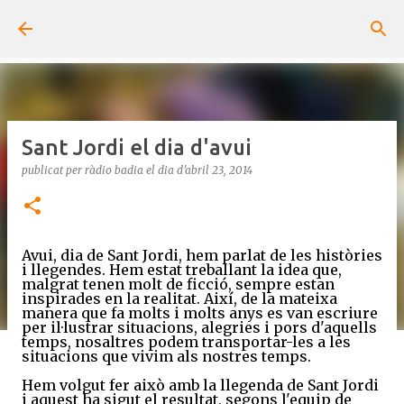
Salta al contingut principal
Sant Jordi el dia d'avui
publicat per
ràdio badia
el dia
d’abril 23, 2014
Avui, dia de Sant Jordi, hem parlat de les històries
i llegendes. Hem estat treballant la idea que,
malgrat tenen molt de ficció, sempre estan
inspirades en la realitat. Així, de la mateixa
manera que fa molts i molts anys es van escriure
per il·lustrar situacions, alegries i pors d'aquells
temps, nosaltres podem transportar-les a les
situacions que vivim als nostres temps.
Hem volgut fer això amb la llegenda de Sant Jordi
i aquest ha sigut el resultat, segons l'equip de