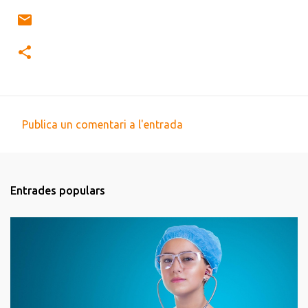
Publica un comentari a l'entrada
C
o
m
Entrades populars
e
n
t
a
r
i