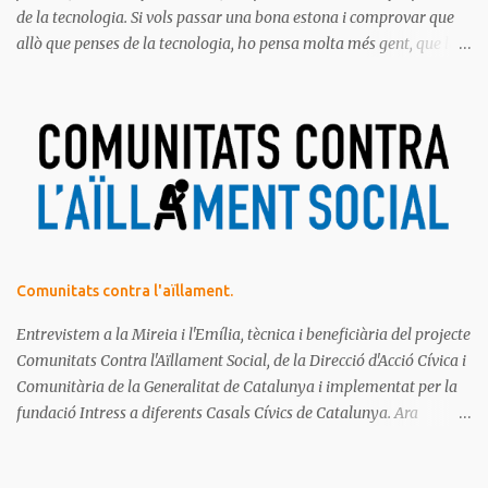
de la tecnologia. Si vols passar una bona estona i comprovar que
allò que penses de la tecnologia, ho pensa molta més gent, que la
majoria de les persones estem meravellades, espantades, curioses,
dubtoses, divertides... amb tot aquest molt digital que ens envolta.
Ja saps el que diem, no t'ho pots perdre!
Comunitats contra l'aïllament.
Entrevistem a la Mireia i l'Emília, tècnica i beneficiària del projecte
Comunitats Contra l'Aïllament Social, de la Direcció d'Acció Cívica i
Comunitària de la Generalitat de Catalunya i implementat per la
fundació Intress a diferents Casals Cívics de Catalunya. Ara
mateix, estan fent una crida de voluntariat per a aquest projecte.
T'hi apuntes?