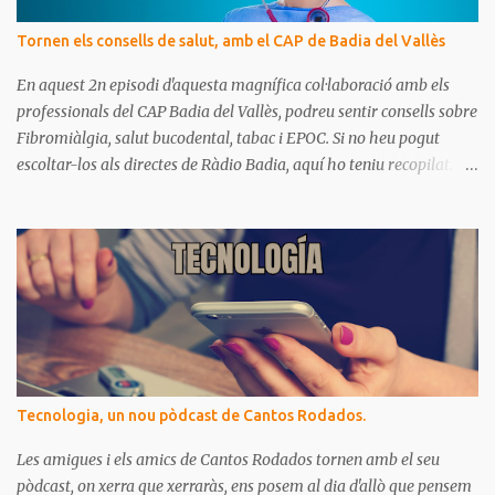
s
Tornen els consells de salut, amb el CAP de Badia del Vallès
En aquest 2n episodi d'aquesta magnífica col·laboració amb els
professionals del CAP Badia del Vallès, podreu sentir consells sobre
Fibromiàlgia, salut bucodental, tabac i EPOC. Si no heu pogut
escoltar-los als directes de Ràdio Badia, aquí ho teniu recopilat.
Són missatges clars i senzills d'entendre, on podrem aprendre coses
per gaudir de bona salut.
Tecnologia, un nou pòdcast de Cantos Rodados.
Les amigues i els amics de Cantos Rodados tornen amb el seu
pòdcast, on xerra que xerraràs, ens posem al dia d'allò que pensem