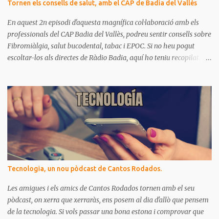
Tornen els consells de salut, amb el CAP de Badia del Vallès
En aquest 2n episodi d'aquesta magnífica col·laboració amb els
professionals del CAP Badia del Vallès, podreu sentir consells sobre
Fibromiàlgia, salut bucodental, tabac i EPOC. Si no heu pogut
escoltar-los als directes de Ràdio Badia, aquí ho teniu recopilat.
Són missatges clars i senzills d'entendre, on podrem aprendre coses
per gaudir de bona salut.
Tecnologia, un nou pòdcast de Cantos Rodados.
Les amigues i els amics de Cantos Rodados tornen amb el seu
pòdcast, on xerra que xerraràs, ens posem al dia d'allò que pensem
de la tecnologia. Si vols passar una bona estona i comprovar que