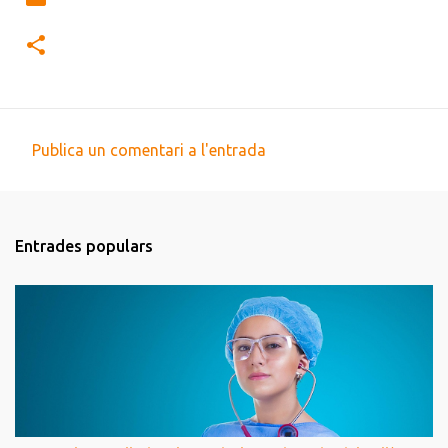
Publica un comentari a l'entrada
C
o
m
Entrades populars
e
n
t
a
r
i
s