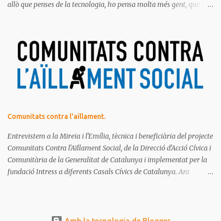
allò que penses de la tecnologia, ho pensa molta més gent, que la
majoria de les persones estem meravellades, espantades, curioses,
dubtoses, divertides... amb tot aquest molt digital que ens envolta.
Ja saps el que diem, no t'ho pots perdre!
Comunitats contra l'aïllament.
Entrevistem a la Mireia i l'Emília, tècnica i beneficiària del projecte
Comunitats Contra l'Aïllament Social, de la Direcció d'Acció Cívica i
Comunitària de la Generalitat de Catalunya i implementat per la
fundació Intress a diferents Casals Cívics de Catalunya. Ara
mateix, estan fent una crida de voluntariat per a aquest projecte.
T'hi apuntes?