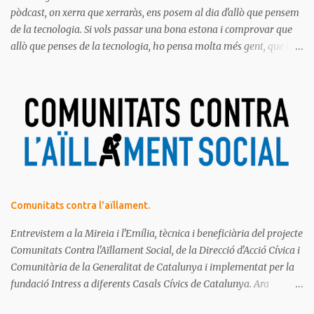
pòdcast, on xerra que xerraràs, ens posem al dia d'allò que pensem
de la tecnologia. Si vols passar una bona estona i comprovar que
allò que penses de la tecnologia, ho pensa molta més gent, que la
majoria de les persones estem meravellades, espantades, curioses,
dubtoses, divertides... amb tot aquest molt digital que ens envolta.
Ja saps el que diem, no t'ho pots perdre!
Comunitats contra l'aïllament.
Entrevistem a la Mireia i l'Emília, tècnica i beneficiària del projecte
Comunitats Contra l'Aïllament Social, de la Direcció d'Acció Cívica i
Comunitària de la Generalitat de Catalunya i implementat per la
fundació Intress a diferents Casals Cívics de Catalunya. Ara
mateix, estan fent una crida de voluntariat per a aquest projecte.