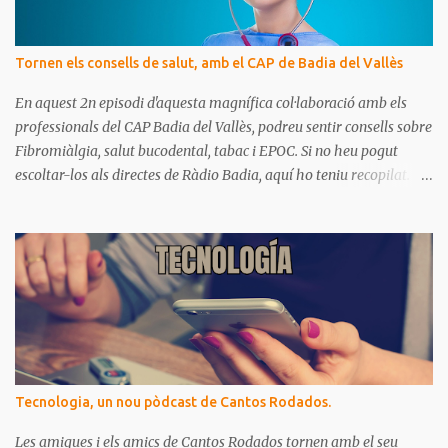
i
s
Tornen els consells de salut, amb el CAP de Badia del Vallès
En aquest 2n episodi d'aquesta magnífica col·laboració amb els
professionals del CAP Badia del Vallès, podreu sentir consells sobre
Fibromiàlgia, salut bucodental, tabac i EPOC. Si no heu pogut
escoltar-los als directes de Ràdio Badia, aquí ho teniu recopilat.
Són missatges clars i senzills d'entendre, on podrem aprendre coses
per gaudir de bona salut.
Tecnologia, un nou pòdcast de Cantos Rodados.
Les amigues i els amics de Cantos Rodados tornen amb el seu