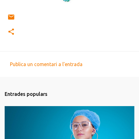
Publica un comentari a l'entrada
C
o
m
Entrades populars
e
n
t
a
r