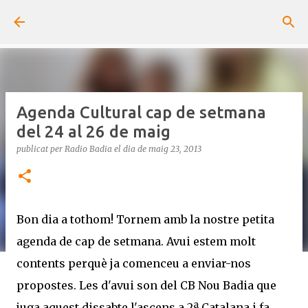
Salta al contingut principal
Agenda Cultural cap de setmana
del 24 al 26 de maig
publicat per
Radio Badia
el dia
de maig 23, 2013
Bon dia a tothom! Tornem amb la nostre petita
agenda de cap de setmana. Avui estem molt
contents perquè ja comenceu a enviar-nos
propostes. Les d'avui son del CB Nou Badia que
juga aquest dissabte l'ascens a 2ª Catalana i fa