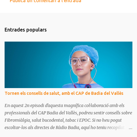
Publica un comentari a l'entrada
C
o
m
Entrades populars
e
n
t
a
r
i
s
Tornen els consells de salut, amb el CAP de Badia del Vallès
En aquest 2n episodi d'aquesta magnífica col·laboració amb els
professionals del CAP Badia del Vallès, podreu sentir consells sobre
Fibromiàlgia, salut bucodental, tabac i EPOC. Si no heu pogut
escoltar-los als directes de Ràdio Badia, aquí ho teniu recopilat.
Són missatges clars i senzills d'entendre, on podrem aprendre coses