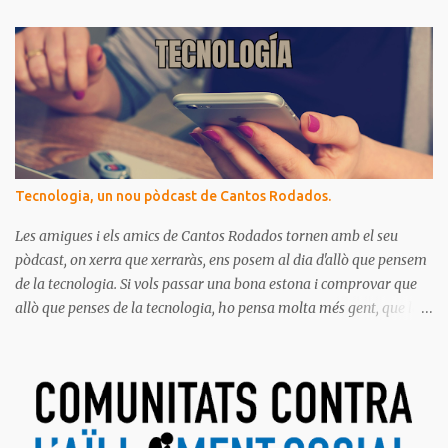
per gaudir de bona salut.
Tecnologia, un nou pòdcast de Cantos Rodados.
Les amigues i els amics de Cantos Rodados tornen amb el seu
pòdcast, on xerra que xerraràs, ens posem al dia d'allò que pensem
de la tecnologia. Si vols passar una bona estona i comprovar que
allò que penses de la tecnologia, ho pensa molta més gent, que la
majoria de les persones estem meravellades, espantades, curioses,
dubtoses, divertides... amb tot aquest molt digital que ens envolta.
Ja saps el que diem, no t'ho pots perdre!