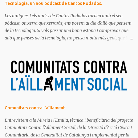
Tecnologia, un nou pòdcast de Cantos Rodados.
Les amigues i els amics de Cantos Rodados tornen amb el seu
pòdcast, on xerra que xerraràs, ens posem al dia d'allò que pensem
de la tecnologia. Si vols passar una bona estona i comprovar que
allò que penses de la tecnologia, ho pensa molta més gent, que la
majoria de les persones estem meravellades, espantades, curioses,
dubtoses, divertides... amb tot aquest molt digital que ens envolta.
Ja saps el que diem, no t'ho pots perdre!
Comunitats contra l'aïllament.
Entrevistem a la Mireia i l'Emília, tècnica i beneficiària del projecte
Comunitats Contra l'Aïllament Social, de la Direcció d'Acció Cívica i
Comunitària de la Generalitat de Catalunya i implementat per la