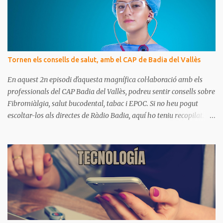
a
r
i
s
Tornen els consells de salut, amb el CAP de Badia del Vallès
En aquest 2n episodi d'aquesta magnífica col·laboració amb els
professionals del CAP Badia del Vallès, podreu sentir consells sobre
Fibromiàlgia, salut bucodental, tabac i EPOC. Si no heu pogut
escoltar-los als directes de Ràdio Badia, aquí ho teniu recopilat.
Són missatges clars i senzills d'entendre, on podrem aprendre coses
per gaudir de bona salut.