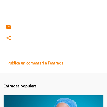
Publica un comentari a l'entrada
C
o
m
Entrades populars
e
n
t