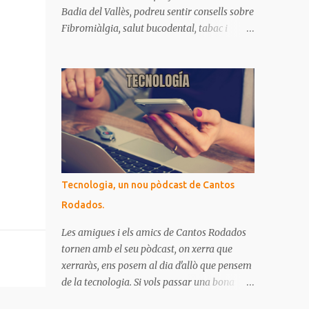
Badia del Vallès, podreu sentir consells sobre
Fibromiàlgia, salut bucodental, tabac i
EPOC. Si no heu pogut escoltar-los als
directes de Ràdio Badia, aquí ho teniu
recopilat. Són missatges clars i senzills
d'entendre, on podrem aprendre coses per
gaudir de bona salut.
Tecnologia, un nou pòdcast de Cantos
Rodados.
Les amigues i els amics de Cantos Rodados
tornen amb el seu pòdcast, on xerra que
xerraràs, ens posem al dia d'allò que pensem
de la tecnologia. Si vols passar una bona
estona i comprovar que allò que penses de la