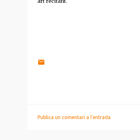
art recitant.
Publica un comentari a l'entrada
C
o