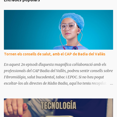
e
n
t
a
r
i
s
Tornen els consells de salut, amb el CAP de Badia del Vallès
En aquest 2n episodi d'aquesta magnífica col·laboració amb els
professionals del CAP Badia del Vallès, podreu sentir consells sobre
Fibromiàlgia, salut bucodental, tabac i EPOC. Si no heu pogut
escoltar-los als directes de Ràdio Badia, aquí ho teniu recopilat.
Són missatges clars i senzills d'entendre, on podrem aprendre coses
per gaudir de bona salut.