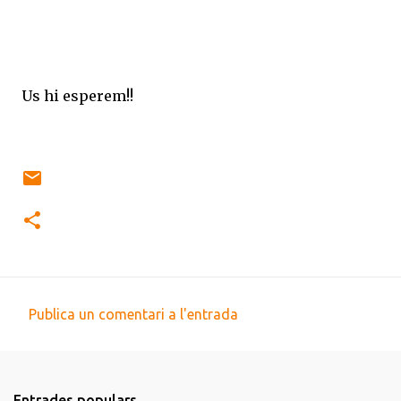
Us hi esperem!!
Publica un comentari a l'entrada
C
o
m
Entrades populars