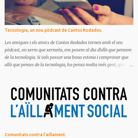
Tecnologia, un nou pòdcast de Cantos Rodados.
Les amigues i els amics de Cantos Rodados tornen amb el seu
pòdcast, on xerra que xerraràs, ens posem al dia d'allò que pensem
de la tecnologia. Si vols passar una bona estona i comprovar que
allò que penses de la tecnologia, ho pensa molta més gent, que la
majoria de les persones estem meravellades, espantades, curioses,
dubtoses, divertides... amb tot aquest molt digital que ens envolta.
Ja saps el que diem, no t'ho pots perdre!
Comunitats contra l'aïllament.