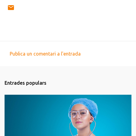
Publica un comentari a l'entrada
C
o
m
Entrades populars
e
n
t
a
r
i