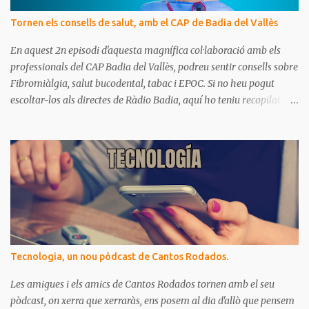
s
Tornen els consells de salut, amb el CAP de Badia del Vallès
En aquest 2n episodi d'aquesta magnífica col·laboració amb els
professionals del CAP Badia del Vallès, podreu sentir consells sobre
Fibromiàlgia, salut bucodental, tabac i EPOC. Si no heu pogut
escoltar-los als directes de Ràdio Badia, aquí ho teniu recopilat.
Són missatges clars i senzills d'entendre, on podrem aprendre coses
per gaudir de bona salut.
Tecnologia, un nou pòdcast de Cantos Rodados.
Les amigues i els amics de Cantos Rodados tornen amb el seu
pòdcast, on xerra que xerraràs, ens posem al dia d'allò que pensem