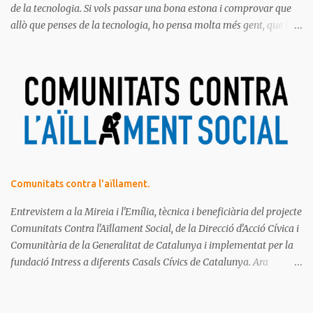
de la tecnologia. Si vols passar una bona estona i comprovar que
allò que penses de la tecnologia, ho pensa molta més gent, que la
majoria de les persones estem meravellades, espantades, curioses,
dubtoses, divertides... amb tot aquest molt digital que ens envolta.
Ja saps el que diem, no t'ho pots perdre!
Comunitats contra l'aïllament.
Entrevistem a la Mireia i l'Emília, tècnica i beneficiària del projecte
Comunitats Contra l'Aïllament Social, de la Direcció d'Acció Cívica i
Comunitària de la Generalitat de Catalunya i implementat per la
fundació Intress a diferents Casals Cívics de Catalunya. Ara
mateix, estan fent una crida de voluntariat per a aquest projecte.
T'hi apuntes?