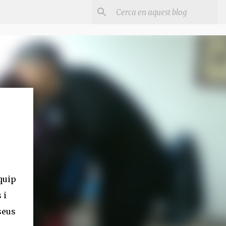
quip
 i
seus