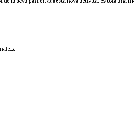
t de la seva part en aquesta nova activitat es tota una ll
 mateix