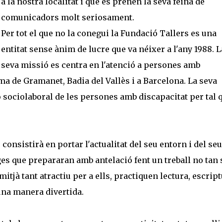
a la nostra localitat i que es prenen la seva feina de
comunicadors molt seriosament.
Per tot el que no la conegui la Fundació Tallers es una
entitat sense ànim de lucre que va néixer a l'any 1988. L
seva missió es centra en l'atenció a persones amb
ma de Gramanet, Badia del Vallès i a Barcelona. La seva
ió sociolaboral de les persones amb discapacitat per tal 
consistirà en portar l'actualitat del seu entorn i del seu
ges que prepararan amb antelació fent un treball no tan 
itjà tant atractiu per a ells, practiquen lectura, escript
una manera divertida.